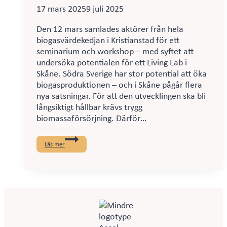
17 mars 2025
9 juli 2025
Den 12 mars samlades aktörer från hela
biogasvärdekedjan i Kristianstad för ett
seminarium och workshop – med syftet att
undersöka potentialen för ett Living Lab i
Skåne. Södra Sverige har stor potential att öka
biogasproduktionen – och i Skåne pågår flera
nya satsningar. För att den utvecklingen ska bli
långsiktigt hållbar krävs trygg
biomassaförsörjning. Därför…
Stort
intresse
Läs mer
vid
uppstart
och
workshop
i
Kristianstad