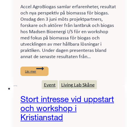
Accel AgroBiogas samlar erfarenheter, resultat
och nya perspektiv på biomassa för biogas.
Onsdag den 3 juni möts projektpartners,
forskare och aktörer från lantbruk och biogas
hos Madsen Bioenergi I/S för en workshop
med fokus på biomassa för biogas och
utvecklingen av mer hållbara lösningar i
praktiken. Under dagen presenteras bland
annat de senaste resultaten från…
Biomassa
för
Läs mer
biogas
i
Event
Living Lab Skåne
fokus
hos
Madsen
Stort intresse vid uppstart
Bioenergi
och workshop i
Kristianstad