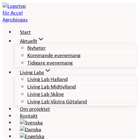
Skip
to
content
Start
Aktuellt
Nyheter
Kommande evenemang
Tidigare evenemang
Living Labs
Living Lab Halland
Living Lab Midtjylland
Living Lab Skåne
Living Lab Västra Götaland
Om projektet
Kontakt