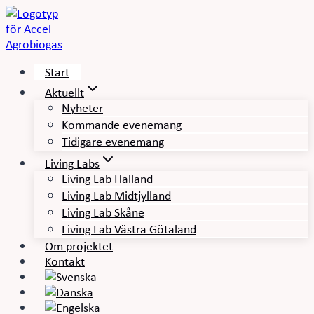
Skip
to
content
Start
Aktuellt
Nyheter
Kommande evenemang
Tidigare evenemang
Living Labs
Living Lab Halland
Living Lab Midtjylland
Living Lab Skåne
Living Lab Västra Götaland
Om projektet
Kontakt