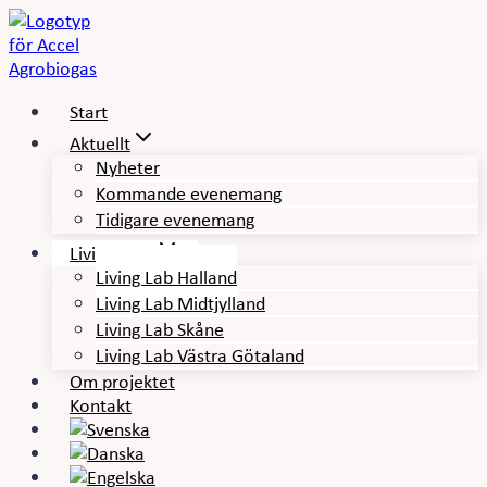
Skip
to
content
Start
Aktuellt
Nyheter
Kommande evenemang
Tidigare evenemang
Living Labs
Living Lab Halland
Living Lab Midtjylland
Living Lab Skåne
Living Lab Västra Götaland
Om projektet
Kontakt