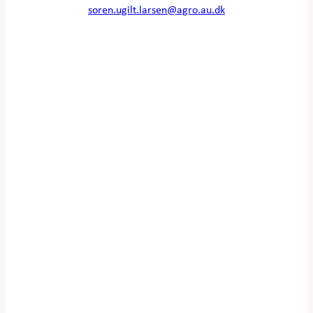
soren.ugilt.larsen@agro.au.dk