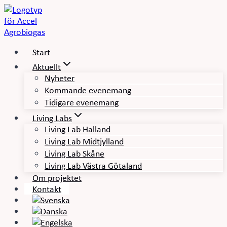
Skip
to
content
Start
Aktuellt
Nyheter
Kommande evenemang
Tidigare evenemang
Living Labs
Living Lab Halland
Living Lab Midtjylland
Living Lab Skåne
Living Lab Västra Götaland
Om projektet
Kontakt