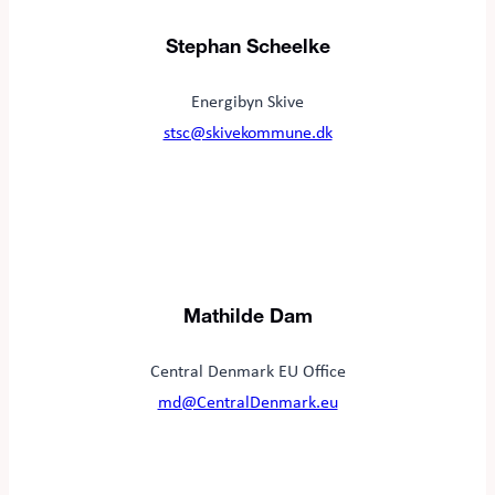
Stephan Scheelke
Energibyn Skive
stsc@skivekommune.dk
Mathilde Dam
Central Denmark EU Office
md@CentralDenmark.eu