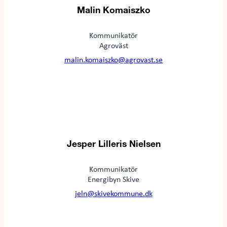
Malin Komaiszko
Kommunikatör
Agroväst
malin.komaiszko@agrovast.se
Jesper Lilleris Nielsen
Kommunikatör
Energibyn Skive
jeln@skivekommune.dk