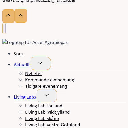
© 2026 Accel Agrobiogas. Website design:
AlizonWeb AB
Start
Toggle
Aktuellt
child
menu
Nyheter
Kommande evenemang
Tidigare evenemang
Toggle
Living Labs
child
menu
Living Lab Halland
Living Lab Midtjylland
Living Lab Skåne
Living Lab Västra Götaland