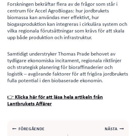
Forskningen bekräftar flera av de frågor som står i
centrum för Accel AgroBiogas: hur jordbrukets
biomassa kan användas mer effektivt, hur
biogasproduktion kan integreras i cirkulära system och
vilka regionala förutsättningar som krävs för att skala
upp både produktion och infrastruktur.
Samtidigt understryker Thomas Prade behovet av
tydligare ekonomiska incitament, regionala riktlinjer
och strategisk planering för bioraffinaderier och
logistik – avgörande faktorer för att frigöra jordbrukets
fulla potential i den biobaserade ekonomin.
👉
Klicka här för att läsa hela artikeln från
Lantbrukets Affärer
Inläggsnavigering
FÖREGÅENDE
NÄSTA