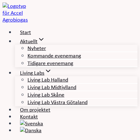
Skip
to
content
Start
Aktuellt
Nyheter
Kommande evenemang
Tidigare evenemang
Living Labs
Living Lab Halland
Living Lab Midtjylland
Living Lab Skåne
Living Lab Västra Götaland
Om projektet
Kontakt