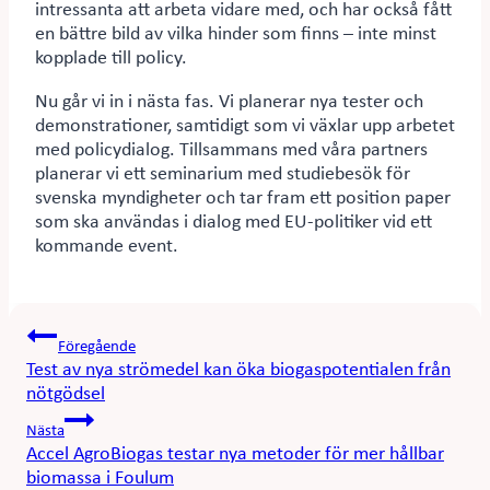
intressanta att arbeta vidare med, och har också fått
en bättre bild av vilka hinder som finns – inte minst
kopplade till policy.
Nu går vi in i nästa fas. Vi planerar nya tester och
demonstrationer, samtidigt som vi växlar upp arbetet
med policydialog. Tillsammans med våra partners
planerar vi ett seminarium med studiebesök för
svenska myndigheter och tar fram ett position paper
som ska användas i dialog med EU-politiker vid ett
kommande event.
Inläggsnavigering
Föregående
Test av nya strömedel kan öka biogaspotentialen från
nötgödsel
Nästa
Accel AgroBiogas testar nya metoder för mer hållbar
biomassa i Foulum