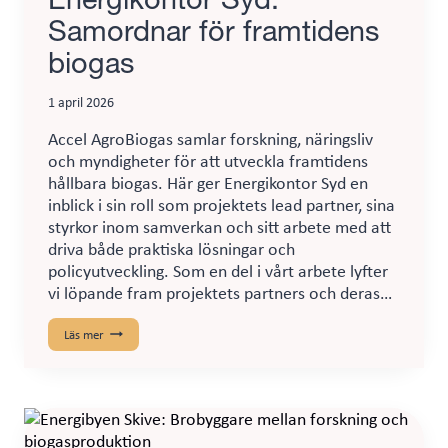
Samordnar för framtidens
biogas
1 april 2026
Accel AgroBiogas samlar forskning, näringsliv
och myndigheter för att utveckla framtidens
hållbara biogas. Här ger Energikontor Syd en
inblick i sin roll som projektets lead partner, sina
styrkor inom samverkan och sitt arbete med att
driva både praktiska lösningar och
policyutveckling. Som en del i vårt arbete lyfter
vi löpande fram projektets partners och deras…
Energikontor
Läs mer
Syd:
Samordnar
för
framtidens
biogas