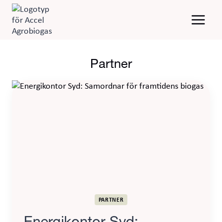
Skip
to
content
Partner
PARTNER
Energikontor Syd: