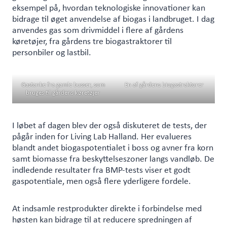
eksempel på, hvordan teknologiske innovationer kan
bidrage til øget anvendelse af biogas i landbruget. I dag
anvendes gas som drivmiddel i flere af gårdens
køretøjer, fra gårdens tre biogastraktorer til
personbiler og lastbil.
Gastanke fra gamle busser, som
En af gårdens biogastraktorer
bruges til gårdens køretøjer
I løbet af dagen blev der også diskuteret de tests, der
pågår inden for Living Lab Halland. Her evalueres
blandt andet biogaspotentialet i boss og avner fra korn
samt biomasse fra beskyttelseszoner langs vandløb. De
indledende resultater fra BMP-tests viser et godt
gaspotentiale, men også flere yderligere fordele.
At indsamle restprodukter direkte i forbindelse med
høsten kan bidrage til at reducere spredningen af