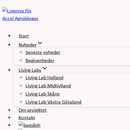
Fortsæt
til
indhold
Start
Nyheder
Seneste nyheder
Begivenheder
Living Labs
Living Lab Halland
Living Lab Midtjylland
Living Lab Skåne
Living Lab Västra Götaland
Om projektet
Kontakt