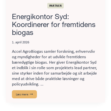
PARTNER
Energikontor Syd:
Koordinerer for fremtidens
biogas
1. april 2026
Accel AgroBiogas samler forskning, erhvervsliv
og myndigheder for at udvikle fremtidens
bæredygtige biogas. Her giver Energikontor Syd
et indblik i sin rolle som projektets lead partner,
sine styrker inden for samarbejde og sit arbejde
med at drive både praktiske løsninger og
policyudvikling. …
Energikontor
Læs mere
Syd:
Koordinerer
for
fremtidens