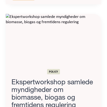
kan
åbne
for
øget
anvendelse
af
græsmarker
i
biogasproduktion
POLICY
Ekspertworkshop samlede
myndigheder om
biomasse, biogas og
fremtidens regulering