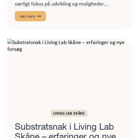
særligt fokus på udvikling og muligheder…
At
Læs mere
udnytte
det
uforløste
synergipotentiale
i
lovgivningen
omkring
biogas
LIVING LAB SKÅNE
Substratsnak i Living Lab
Skåne – erfaringer og nye