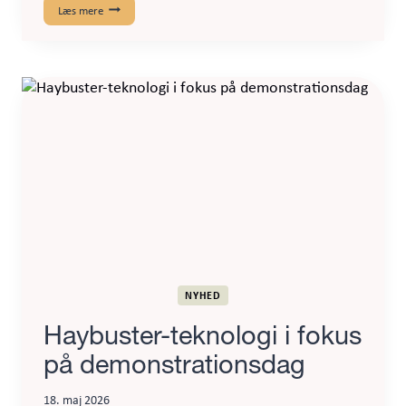
EU-
Læs mere
Kommissionen
søger
input
til
den
kommende
Biotech
Act
II
NYHED
Haybuster-teknologi i fokus
på demonstrationsdag
18. maj 2026