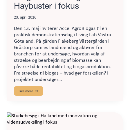
Haybuster i fokus
23. april 2026
Den 13. maj inviterer Accel AgroBiogas til en
praktisk demonstrationsdag i Living Lab Västra
Götaland. På gården Flakeberg Västergården i
Grästorp samles landmænd og aktører fra
branchen for at undersøge, hvordan valg af
strøelse og bearbejdning af biomasse kan
påvirke både rentabilitet og biogasproduktion.
Fra strøelse til biogas – hvad gør forskellen? I
projektet undersøger…
Demonstrationsdag:
Læs mere
Biogasstrøelse
og
Haybuster
i
fokus