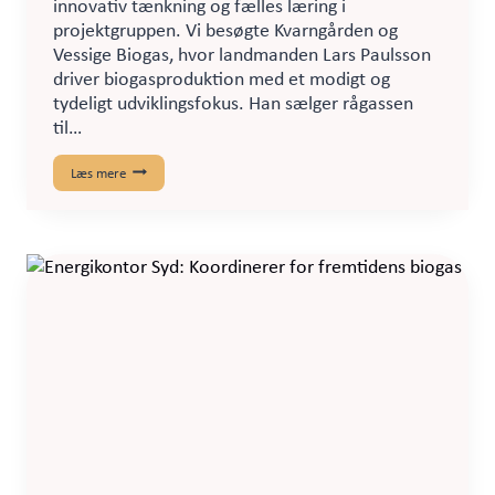
innovativ tænkning og fælles læring i
projektgruppen. Vi besøgte Kvarngården og
Vessige Biogas, hvor landmanden Lars Paulsson
driver biogasproduktion med et modigt og
tydeligt udviklingsfokus. Han sælger rågassen
til…
Studiebesøg
Læs mere
i
Halland
med
innovation
og
vidensudveksling
i
fokus