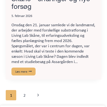
forsøg
5. februar 2026
Onsdag den 21. januar samlede vi de landmænd,
der arbejder med forskellige substratforsøg i
Living Lab Skåne, til erfaringsudveksling og
fælles planlægning frem mod 2026.
Spørgsmålet, der var i centrum for dagen, var
enkelt: Hvad skal vi teste i den kommende
sæson i Living Lab Skåne? Dagen blev indledt
med et studiebesøg på Assargården i…
Substratsnak
Læs mere
i
Living
Lab
Skåne
–
Side
erfaringer
Næste
1
2
og
nye
navigation
side
forsøg