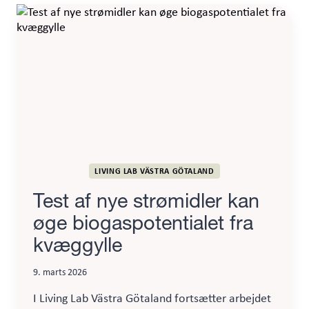
biogas
LIVING LAB VÄSTRA GÖTALAND
Test af nye strømidler kan
øge biogaspotentialet fra
kvæggylle
9. marts 2026
I Living Lab Västra Götaland fortsætter arbejdet