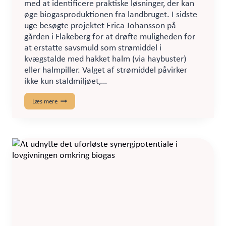
med at identificere praktiske løsninger, der kan
øge biogasproduktionen fra landbruget. I sidste
uge besøgte projektet Erica Johansson på
gården i Flakeberg for at drøfte muligheden for
at erstatte savsmuld som strømiddel i
kvægstalde med hakket halm (via haybuster)
eller halmpiller. Valget af strømiddel påvirker
ikke kun staldmiljøet,…
Test
Læs mere
af
nye
strømidler
kan
øge
biogaspotentialet
fra
kvæggylle