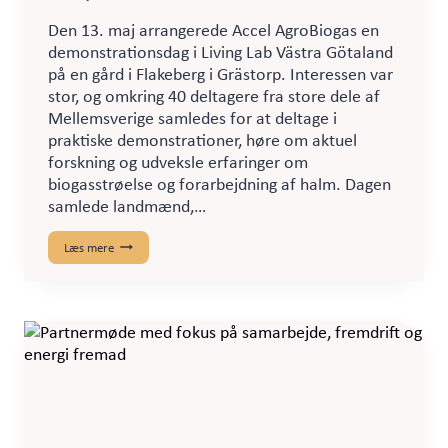
Den 13. maj arrangerede Accel AgroBiogas en
demonstrationsdag i Living Lab Västra Götaland
på en gård i Flakeberg i Grästorp. Interessen var
stor, og omkring 40 deltagere fra store dele af
Mellemsverige samledes for at deltage i
praktiske demonstrationer, høre om aktuel
forskning og udveksle erfaringer om
biogasstrøelse og forarbejdning af halm. Dagen
samlede landmænd,…
Haybuster-
Læs mere
teknologi
i
fokus
på
demonstrationsdag