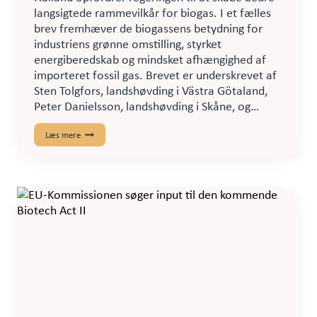
langsigtede rammevilkår for biogas. I et fælles
brev fremhæver de biogassens betydning for
industriens grønne omstilling, styrket
energiberedskab og mindsket afhængighed af
importeret fossil gas. Brevet er underskrevet af
Sten Tolgfors, landshøvding i Västra Götaland,
Peter Danielsson, landshøvding i Skåne, og…
Tre
Læs mere
landshøvdinge
fremhæver
biogassens
betydning
for
grøn
omstilling
og
styrket
beredskab