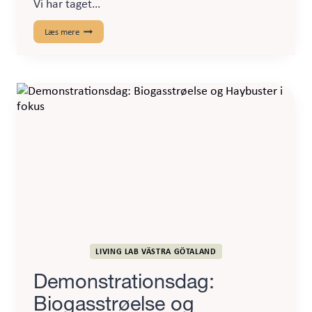
Vi har taget…
Partnermøde
Læs mere
med
fokus
på
samarbejde,
fremdrift
og
energi
fremad
LIVING LAB VÄSTRA GÖTALAND
Demonstrationsdag:
Biogasstrøelse og