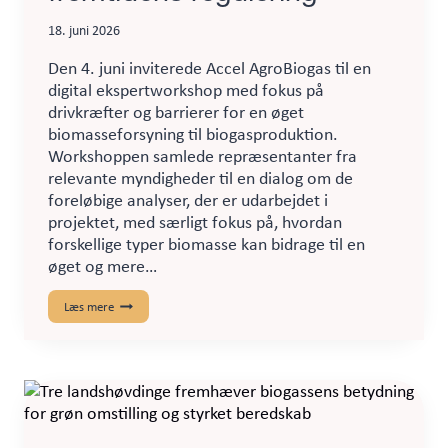
18. juni 2026
Den 4. juni inviterede Accel AgroBiogas til en
digital ekspertworkshop med fokus på
drivkræfter og barrierer for en øget
biomasseforsyning til biogasproduktion.
Workshoppen samlede repræsentanter fra
relevante myndigheder til en dialog om de
foreløbige analyser, der er udarbejdet i
projektet, med særligt fokus på, hvordan
forskellige typer biomasse kan bidrage til en
øget og mere…
Ekspertworkshop
Læs mere
samlede
myndigheder
om
biomasse,
biogas
og
fremtidens
regulering