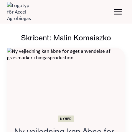
Fortsæt
til
indhold
Skribent: Malin Komaiszko
NYHED
Ny vejledning kan åbne for