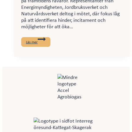
på framtidens råvaror. Representanter från
Energimyndigheten, Jordbruksverket och
Naturvårdsverket deltog i mötet, där fokus låg
på att identifiera hinder, incitament och
möjligheter för att öka…
Myndighetsdialog
som
Läs mer
samlade
bransch
och
myndigheter
–
biogasens
framtida
substrat
i
fokus