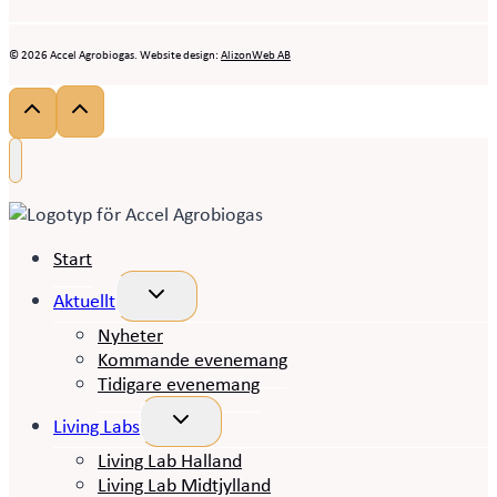
© 2026 Accel Agrobiogas. Website design:
AlizonWeb AB
Start
Toggle
Aktuellt
child
menu
Nyheter
Kommande evenemang
Tidigare evenemang
Toggle
Living Labs
child
menu
Living Lab Halland
Living Lab Midtjylland