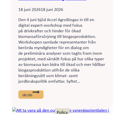
18 juni 2026
18 juni 2026
Den 4 juni bjöd Accel AgroBiogas in till en
digital expert-workshop med fokus
på drivkrafter och hinder för ökad
biomassaförsörjning till biogasproduktion.
Workshopen samlade representanter från
berörda myndigheter för en dialog om
de preliminära analyser som tagits fram inom
projektet, med särskilt fokus på hur olika typer
av biomassa kan bidra till ökad och mer hållbar
biogasproduktion utifrån de olika
beräkningssätt som klimat- samt
jordbrukspolitik omfattar. Syftet…
Expert-
workshop
Läs mer
samlade
myndigheter
kring
biomassa,
Policy