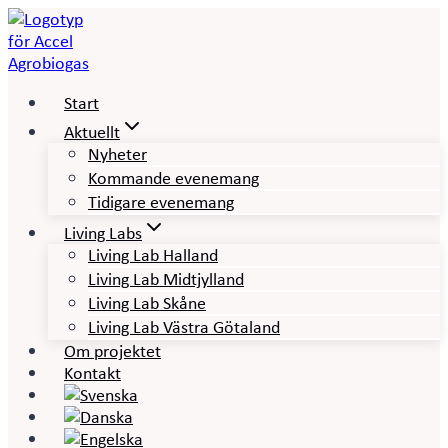
Skip
to
content
Start
Aktuellt
Nyheter
Kommande evenemang
Tidigare evenemang
Living Labs
Living Lab Halland
Living Lab Midtjylland
Living Lab Skåne
Living Lab Västra Götaland
Om projektet
Kontakt