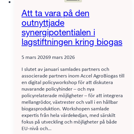
biogas
och
framtidens
Att ta vara på den
regelverk
outnyttjade
synergipotentialen i
lagstiftningen kring biogas
5 mars 2026
9 mars 2026
I slutet av januari samlades partners och
associerade partners inom Accel AgroBiogas till
en digital policyworkshop för att diskutera
nuvarande policyhinder – och nya
policyrelaterade möjligheter – för att integrera
mellangrödor, växtrester och vall i en hållbar
biogasproduktion. Workshopen samlade
expertis från hela värdekedjan, med särskilt
fokus på utveckling och möjligheter på både
EU-nivå och…