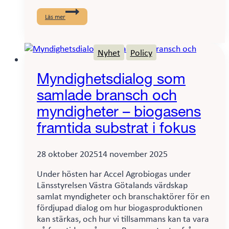
Att
ta
Läs mer
vara
på
den
outnyttjade
Nyhet
Policy
synergipotentialen
i
lagstiftningen
Myndighetsdialog som
kring
biogas
samlade bransch och
myndigheter – biogasens
framtida substrat i fokus
28 oktober 2025
14 november 2025
Under hösten har Accel Agrobiogas under
Länsstyrelsen Västra Götalands värdskap
samlat myndigheter och branschaktörer för en
fördjupad dialog om hur biogasproduktionen
kan stärkas, och hur vi tillsammans kan ta vara