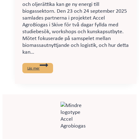
och oljerättika kan ge ny energi till
biogassektorn. Den 23 och 24 september 2025
samlades partnerna i projektet Accel
AgroBiogas i Skive för två dagar fyllda med
studiebesök, workshops och kunskapsutbyte.
Mötet fokuserade på samspelet mellan
biomassautnyttjande och logistik, och hur detta
kan…
Vetenskap
i
Läs mer
gummistövlar
på
partnermöte
i
Skive