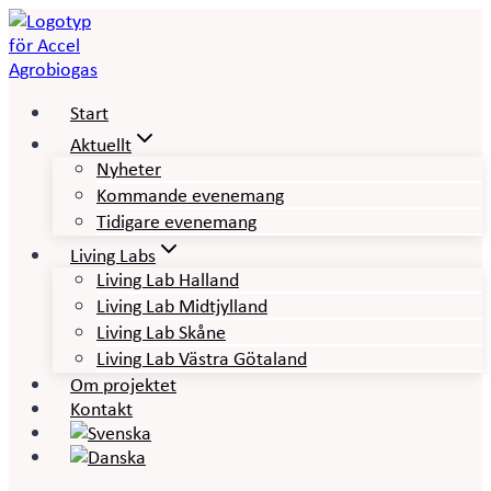
Skip
to
content
Start
Aktuellt
Nyheter
Kommande evenemang
Tidigare evenemang
Living Labs
Living Lab Halland
Living Lab Midtjylland
Living Lab Skåne
Living Lab Västra Götaland
Om projektet
Kontakt