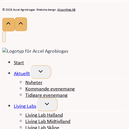
© 2026 Accel Agrobiogas. Website design:
AlizonWeb AB
Start
Toggle
Aktuellt
child
menu
Nyheter
Kommande evenemang
Tidigare evenemang
Toggle
Living Labs
child
menu
Living Lab Halland
Living Lab Midtjylland
Living Lab Skåne