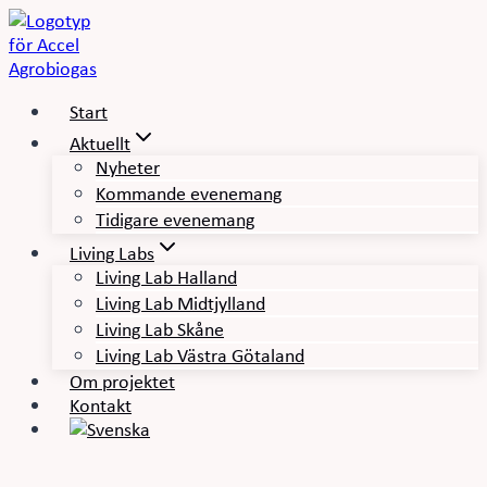
Skip
to
content
Start
Aktuellt
Nyheter
Kommande evenemang
Tidigare evenemang
Living Labs
Living Lab Halland
Living Lab Midtjylland
Living Lab Skåne
Living Lab Västra Götaland
Om projektet
Kontakt