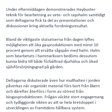
Under eftermiddagen demonstrerades Haybuster-
teknik för bearbetning av vete- och rapshalm samtidigt
som deltagarna fick ta del av presentationer och
diskussioner kring aktuella forskningsresultat.
Bland de viktigaste slutsatserna från dagen lyftes
möjligheten att öka gasproduktionen med minst 10
procent genom att ersätta sågspån med halm. Halm
som bearbetats i hammarkvarn bedöms dessutom
kunna bidra till både förbättrad djurhälsa och ökad
självförsörjningsgrad på gården.
Deltagarna diskuterade även hur mullhalten i jorden
påverkas när organiskt material förs bort från åkern
och därefter återförs i form av rötrest från
biogasproduktionen. Frågan väckte stort engagemang
och tydliggjorde vikten av att se hela kretsloppet i
utvecklingen av framtidens hållbara system.