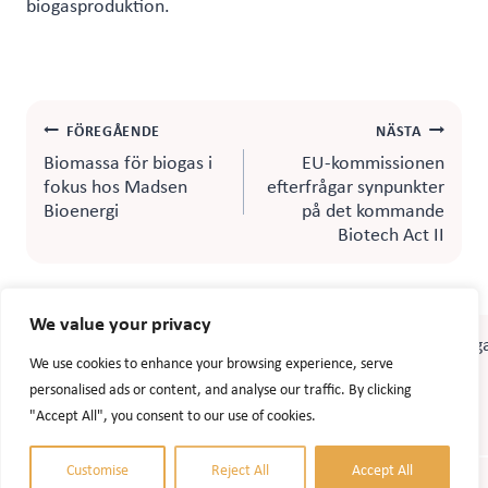
biogasproduktion.
Inläggsnavigering
FÖREGÅENDE
NÄSTA
Biomassa för biogas i
EU-kommissionen
fokus hos Madsen
efterfrågar synpunkter
Bioenergi
på det kommande
Biotech Act II
We value your privacy
We use cookies to enhance your browsing experience, serve
personalised ads or content, and analyse our traffic. By clicking
"Accept All", you consent to our use of cookies.
Customise
Reject All
Accept All
© 2026 Accel Agrobiogas. Website design:
AlizonWeb AB