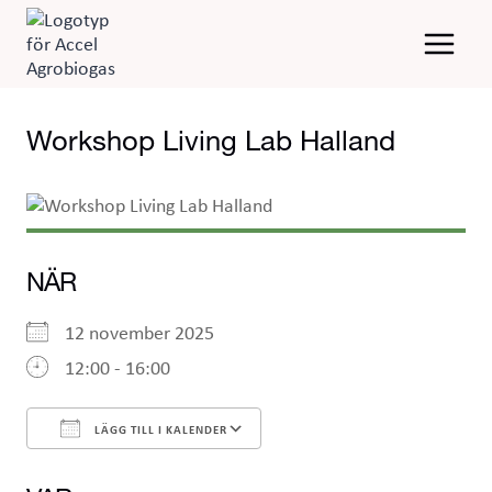
Skip
to
content
Workshop Living Lab Halland
NÄR
12 november 2025
12:00 - 16:00
LÄGG TILL I KALENDER
Ladda ner ICS
Google Kalender