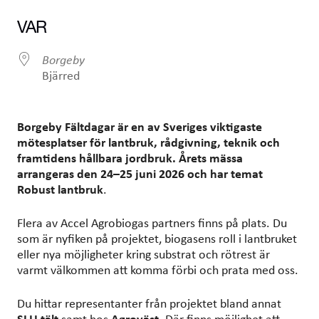
Ladda ner ICS
Google Kalender
VAR
Borgeby
Bjärred
Borgeby Fältdagar är en av Sveriges viktigaste
mötesplatser för lantbruk, rådgivning, teknik och
framtidens hållbara jordbruk. Årets mässa
arrangeras den 24–25 juni 2026 och har temat
Robust lantbruk
.
Flera av Accel Agrobiogas partners finns på plats. Du
som är nyfiken på projektet, biogasens roll i lantbruket
eller nya möjligheter kring substrat och rötrest är
varmt välkommen att komma förbi och prata med oss.
Du hittar representanter från projektet bland annat
SLU tält
samt hos
Agroväst.
Där finns möjlighet att