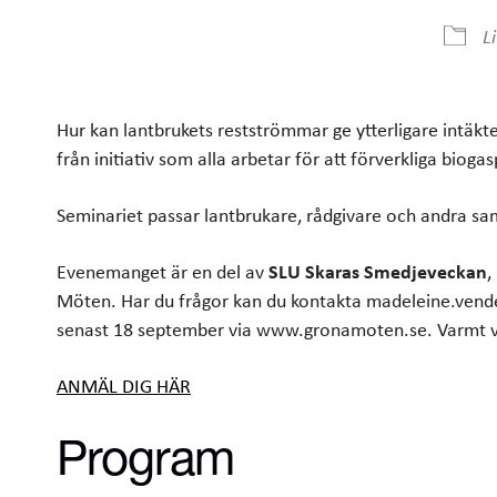
Ladda ner ICS
Google Kalender
L
Hur kan lantbrukets restströmmar ge ytterligare intäkte
från initiativ som alla arbetar för att förverkliga bioga
Seminariet passar lantbrukare, rådgivare och andra sam
Evenemanget är en del av
SLU Skaras Smedjeveckan
,
Möten. Har du frågor kan du kontakta madeleine.vendel
senast 18 september via www.gronamoten.se. Varmt
ANMÄL DIG HÄR
Program