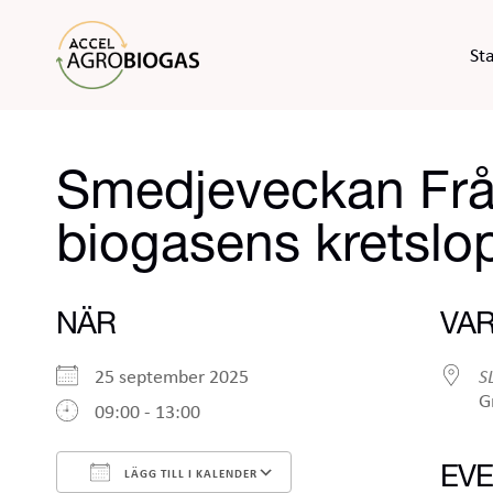
Skip
to
Sta
content
Smedjeveckan Från s
biogasens kretslo
NÄR
VA
25 september 2025
S
G
09:00 - 13:00
EVE
LÄGG TILL I KALENDER