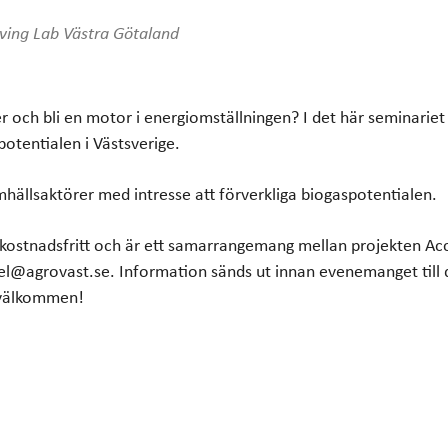
iCalendar
Office 365
Ou
iving Lab Västra Götaland
r och bli en motor i energiomställningen? I det här seminariet
spotentialen i Västsverige.
hällsaktörer med intresse att förverkliga biogaspotentialen.
 kostnadsfritt och är ett samarrangemang mellan projekten Ac
@agrovast.se. Information sänds ut innan evenemanget till de
 välkommen!