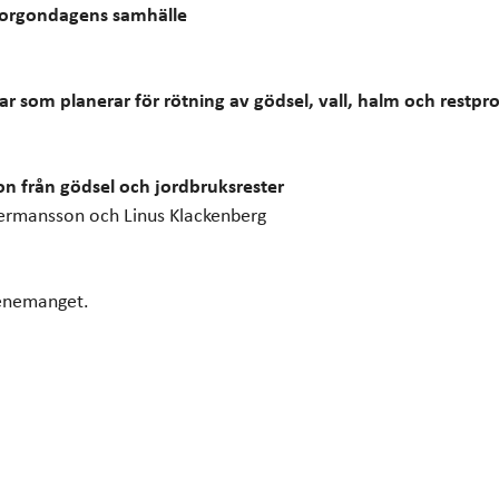
r morgondagens samhälle
r som planerar för rötning av gödsel, vall, halm och restpr
ion från gödsel och jordbruksrester
 Hermansson och Linus Klackenberg
venemanget.