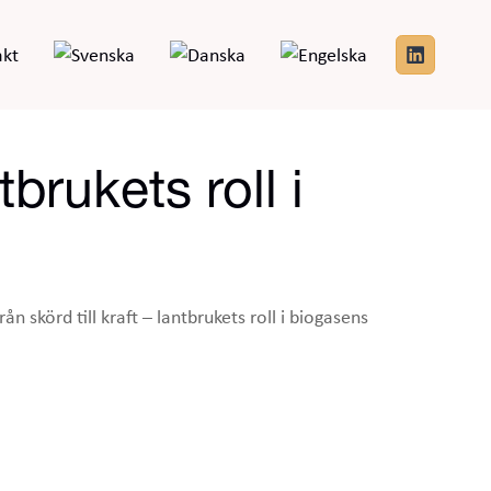
akt
brukets roll i