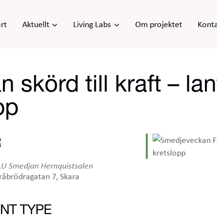
rt
Aktuellt
Living Labs
Om projektet
Kont
körd till kraft – lant
pp
R
LU Smedjan Hernquistsalen
råbrödragatan 7, Skara
NT TYPE