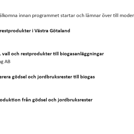
älkomna innan programmet startar och lämnar över till mode
restprodukter i Västra Götaland
, vall och restprodukter till biogasanläggningar
ng AB
erera gödsel och jordbruksrester till biogas
roduktion från gödsel och jordbruksrester