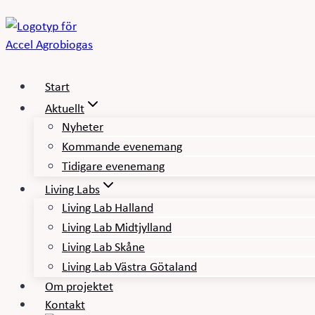
Skip
to
content
Start
Aktuellt
Nyheter
Kommande evenemang
Tidigare evenemang
Living Labs
Living Lab Halland
Living Lab Midtjylland
Living Lab Skåne
Living Lab Västra Götaland
Om projektet
Kontakt