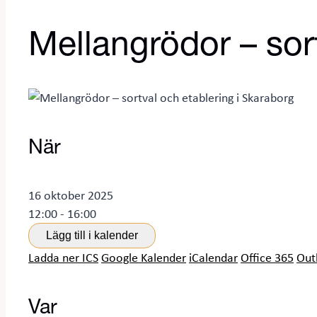
Mellangrödor – sor
När
16 oktober 2025
12:00 - 16:00
Lägg till i kalender
Ladda ner ICS
Google Kalender
iCalendar
Office 365
Out
Var