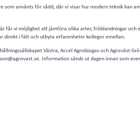
 som använts för sådd, där vi visar hur modern teknik kan an
år vi möjlighet att jämföra olika arter, fröblandningar och etab
r direkt i fält och utbyta erfarenheter kollegor emellan.
ållningssällskapet Västra, Accel Agrobiogas och Agroväst Grö
lsson@agrovast.se. Information sänds ut dagen innan som evene