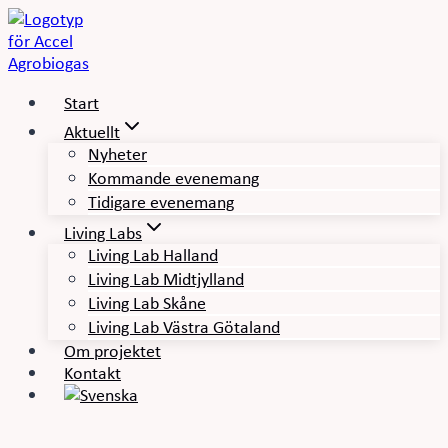
Skip
to
content
Start
Aktuellt
Nyheter
Kommande evenemang
Tidigare evenemang
Living Labs
Living Lab Halland
Living Lab Midtjylland
Living Lab Skåne
Living Lab Västra Götaland
Om projektet
Kontakt