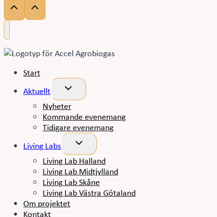
Start
Toggle
Aktuellt
child
menu
Nyheter
Kommande evenemang
Tidigare evenemang
Toggle
Living Labs
child
menu
Living Lab Halland
Living Lab Midtjylland
Living Lab Skåne
Living Lab Västra Götaland
Om projektet
Kontakt