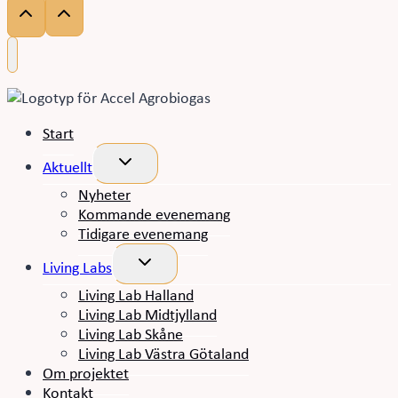
Start
Toggle
Aktuellt
child
menu
Nyheter
Kommande evenemang
Tidigare evenemang
Toggle
Living Labs
child
menu
Living Lab Halland
Living Lab Midtjylland
Living Lab Skåne
Living Lab Västra Götaland
Om projektet
Kontakt