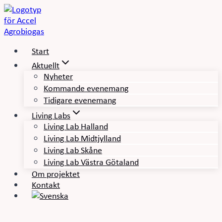
Skip
to
content
Start
Aktuellt
Nyheter
Kommande evenemang
Tidigare evenemang
Living Labs
Living Lab Halland
Living Lab Midtjylland
Living Lab Skåne
Living Lab Västra Götaland
Om projektet
Kontakt