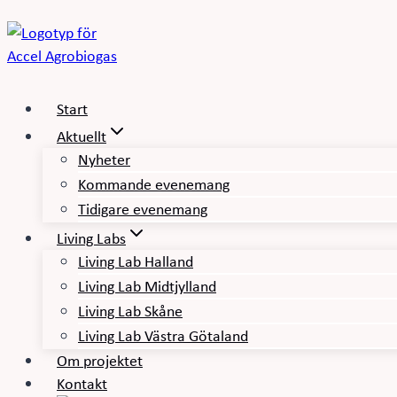
Skip
to
content
Start
Aktuellt
Nyheter
Kommande evenemang
Tidigare evenemang
Living Labs
Living Lab Halland
Living Lab Midtjylland
Living Lab Skåne
Living Lab Västra Götaland
Om projektet
Kontakt