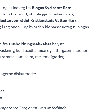
t og et indlæg fra
Biogas Syd samt flere
ater i takt med, at anlæggene udvides, og
iosfæreområdet Kristianstads Vattenrike
et
ug i regionen – og hvordan biomasseudtag til biogas
e fra
Husholdningsselskabet
belyste
askning, kuldioxidbalance og lattergasemissioner –
sesstrømme som halm, mellemafgrøder,
tagerne diskuterede:
det
ne
 kompetence i regionen. Ved at forbinde