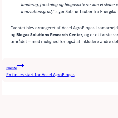
landbrug, forskning og biogasaktører kan vi skabe e
innovationsgrad,”
siger Sabine Täuber fra Energik
Eventet blev arrangeret af Accel AgroBiogas i samarbej
og
Biogas Solutions Research Center
, og er et første sk
området – med mulighed for også at inkludere andre del
Indlægsnavigation
Næste
En fælles start for Accel AgroBiogas