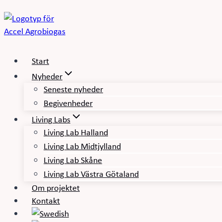
Fortsæt
til
indhold
Start
Nyheder
Seneste nyheder
Begivenheder
Living Labs
Living Lab Halland
Living Lab Midtjylland
Living Lab Skåne
Living Lab Västra Götaland
Om projektet
Kontakt