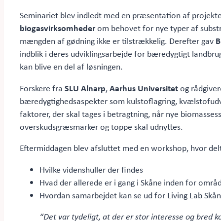
Seminariet blev indledt med en præsentation af projekte
biogasvirksomheder
om behovet for nye typer af substr
mængden af gødning ikke er tilstrækkelig. Derefter gav
B
indblik i deres udviklingsarbejde for bæredygtigt landbr
kan blive en del af løsningen.
Forskere fra
SLU Alnarp
,
Aarhus Universitet
og rådgiver
bæredygtighedsaspekter som kulstoflagring, kvælstofudv
faktorer, der skal tages i betragtning, når nye biomas
overskudsgræsmarker og toppe skal udnyttes.
Eftermiddagen blev afsluttet med en workshop, hvor del
Hvilke videnshuller der findes
Hvad der allerede er i gang i Skåne inden for områ
Hvordan samarbejdet kan se ud for Living Lab Skå
“Det var tydeligt, at der er stor interesse og bred