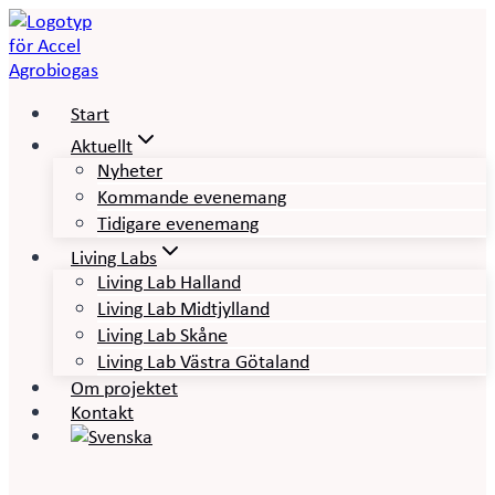
Skip
to
content
Start
Aktuellt
Nyheter
Kommande evenemang
Tidigare evenemang
Living Labs
Living Lab Halland
Living Lab Midtjylland
Living Lab Skåne
Living Lab Västra Götaland
Om projektet
Kontakt